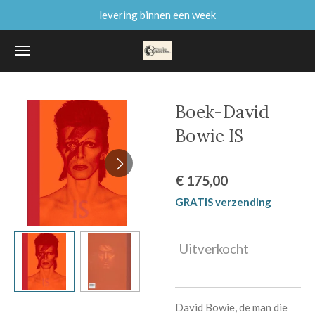
levering binnen een week
Ga
direct
naar
de
hoofdinhoud
Boek-David
Bowie IS
€ 175,00
GRATIS verzending
Uitverkocht
David Bowie, de man die