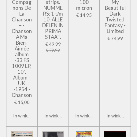
Compag
strips.
100
My
nons De
NUMME
micron
Beautiful
La
RS: 1 t/m
Dark
€ 14,95
Chanson
10. ALLE
Twisted
– -
DELEN IN
Fantasy -
Chanson
PRIMA
Limited
A Ma
STAAT.
€ 74,99
Bien-
€ 49,99
Aimée
€ 79,99
album
-33 FS
1009 LP,
10",
Album -
UK
-1954 -
Chanson
€ 15,00
In winkelwagen
In winkelwagen
In winkelwagen
In winkelwage