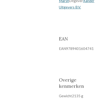
Marsh
Uitgever
Xander
Uitgevers B.V.
EAN
EAN9789401604741
Overige
kenmerken
Gewicht2135 g