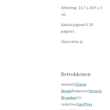
Afmeting: 31,7 x 24,9 x 3
cm
Aantal pagina's3 20
pagina's
Illustraties ja
Betrokkenen
Auteur(s)
David
Bowie
Redacteur
Victoria
Broackes
Co-
redacteur
Geoffrey