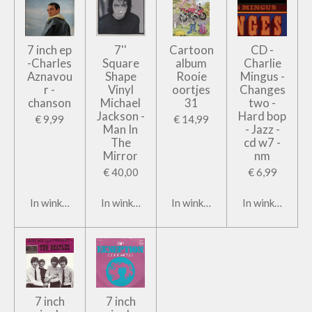
7 inch ep
7''
Cartoon
CD -
-Charles
Square
album
Charlie
Aznavou
Shape
Rooie
Mingus -
r -
Vinyl
oortjes
Changes
chanson
Michael
31
two -
Jackson -
Hard bop
€ 9,99
€ 14,99
Man In
- Jazz -
The
cd w7 -
Mirror
nm
€ 40,00
€ 6,99
In winkelwagen
In winkelwagen
In winkelwagen
In winkelwage
7 inch
7 inch