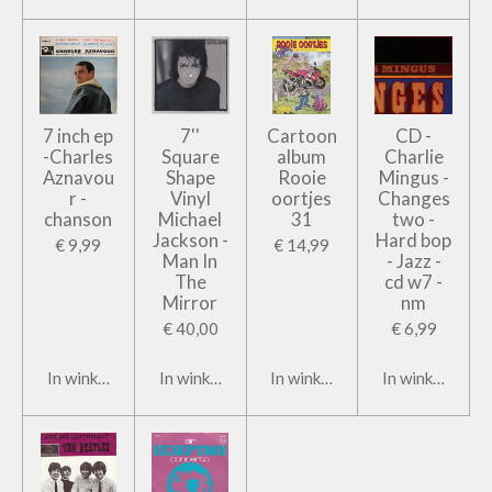
7 inch ep
7''
Cartoon
CD -
-Charles
Square
album
Charlie
Aznavou
Shape
Rooie
Mingus -
r -
Vinyl
oortjes
Changes
chanson
Michael
31
two -
Jackson -
Hard bop
€ 9,99
€ 14,99
Man In
- Jazz -
The
cd w7 -
Mirror
nm
€ 40,00
€ 6,99
In winkelwagen
In winkelwagen
In winkelwagen
In winkelwage