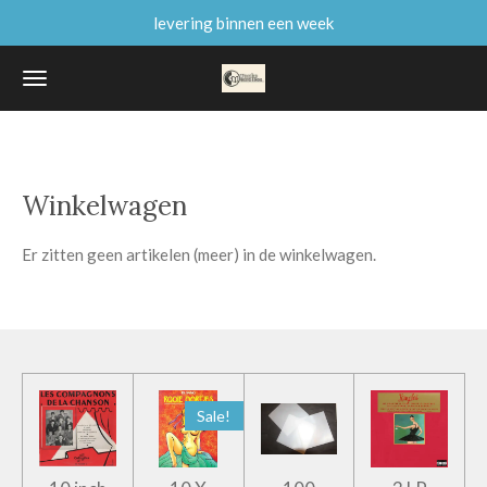
levering binnen een week
Ga
direct
naar
de
hoofdinhoud
Winkelwagen
Er zitten geen artikelen (meer) in de winkelwagen.
Sale!