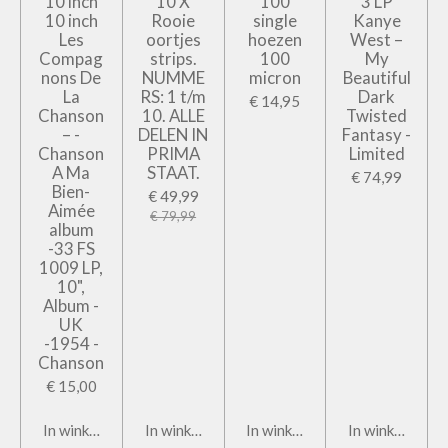
10 inch
10 X
100
3 LP
10 inch
Rooie
single
Kanye
Les
oortjes
hoezen
West –
Compag
strips.
100
My
nons De
NUMME
micron
Beautiful
La
RS: 1 t/m
Dark
€ 14,95
Chanson
10. ALLE
Twisted
– -
DELEN IN
Fantasy -
Chanson
PRIMA
Limited
A Ma
STAAT.
€ 74,99
Bien-
€ 49,99
Aimée
€ 79,99
album
-33 FS
1009 LP,
10",
Album -
UK
-1954 -
Chanson
€ 15,00
In winkelwagen
In winkelwagen
In winkelwagen
In winkelwage