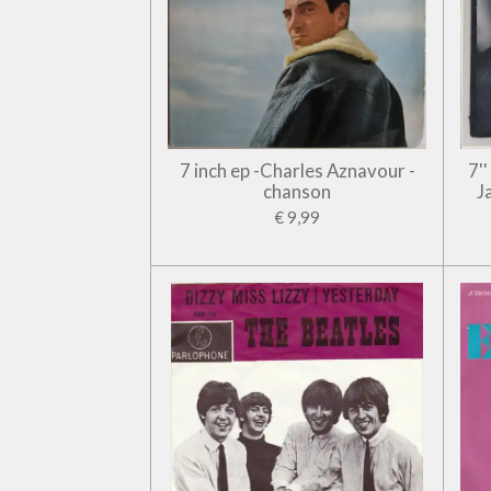
7 inch ep -Charles Aznavour -
7'
chanson
J
€ 9,99