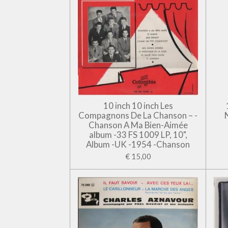
10 inch 10 inch Les
Compagnons De La Chanson – -
Chanson A Ma Bien-Aimée
album -33 FS 1009 LP, 10",
Album -UK -1954 -Chanson
€ 15,00