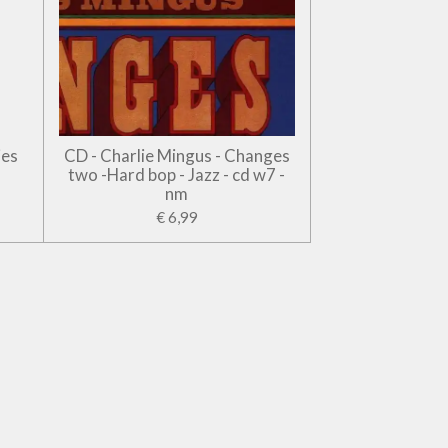
jes
CD - Charlie Mingus - Changes
two -Hard bop - Jazz - cd w7 -
nm
€ 6,99