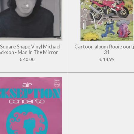
' Square Shape Vinyl Michael
Cartoon album Rooie oort
ackson - Man In The Mirror
31
€ 40,00
€ 14,99