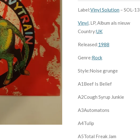
Label:
Vinyl Solution
– SOL-13
Vinyl
,
LP, Album als nieuw
Country:
UK
Released:
1988
Genre:
Rock
Style:Noise grunge
A1
Beef Is Belief
A2
Cough Syrup Junkie
A3
Automatons
A4
Tulip
A5
Total Freak Jam