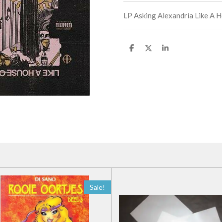
LP Asking Alexandria Like A H
D
D
S
e
e
h
l
e
a
e
l
r
n
e
Sale!