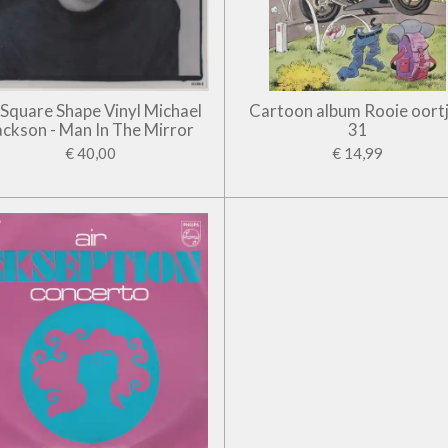
' Square Shape Vinyl Michael
Cartoon album Rooie oort
ackson - Man In The Mirror
31
€ 40,00
€ 14,99