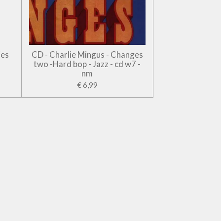
jes
CD - Charlie Mingus - Changes
two -Hard bop - Jazz - cd w7 -
nm
€ 6,99