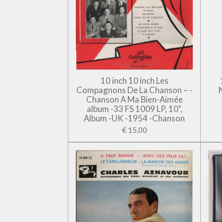
10 inch 10 inch Les
Compagnons De La Chanson – -
Chanson A Ma Bien-Aimée
album -33 FS 1009 LP, 10",
Album -UK -1954 -Chanson
€ 15,00