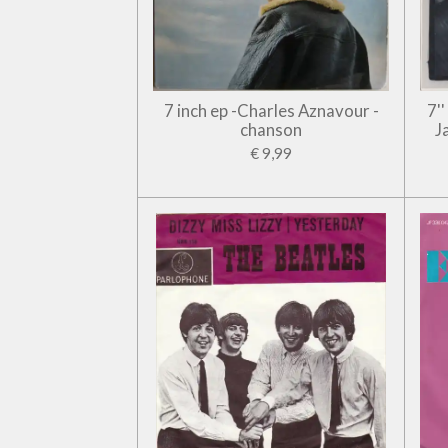
7 inch ep -Charles Aznavour -
7'
chanson
J
€ 9,99