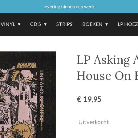
levering binnen een week
VINYL
CD'S
STRIPS
BOEKEN
LP HOE
LP Asking 
House On F
€ 19,95
Uitverkocht