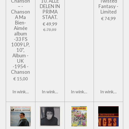
Chanson
10. ALLE
Twisted
– -
DELEN IN
Fantasy -
Chanson
PRIMA
Limited
A Ma
STAAT.
€ 74,99
Bien-
€ 49,99
Aimée
€ 79,99
album
-33 FS
1009 LP,
10",
Album -
UK
-1954 -
Chanson
€ 15,00
In winkelwagen
In winkelwagen
In winkelwagen
In winkelwage