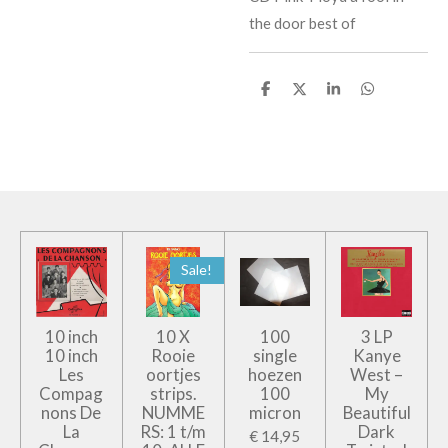
the door best of
D
D
S
D
e
e
h
e
l
e
a
l
e
l
r
e
n
e
n
Sale!
10 inch
10 X
100
3 LP
10 inch
Rooie
single
Kanye
Les
oortjes
hoezen
West –
Compag
strips.
100
My
nons De
NUMME
micron
Beautiful
La
RS: 1 t/m
Dark
€ 14,95