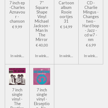
7 inch ep
7''
Cartoon
CD -
-Charles
Square
album
Charlie
Aznavou
Shape
Rooie
Mingus -
r -
Vinyl
oortjes
Changes
chanson
Michael
31
two -
Jackson -
Hard bop
€ 9,99
€ 14,99
Man In
- Jazz -
The
cd w7 -
Mirror
nm
€ 40,00
€ 6,99
In winkelwagen
In winkelwagen
In winkelwagen
In winkelwage
7 inch
7 inch
single
single
vinyl -
vinyl -
The
Ekseptio