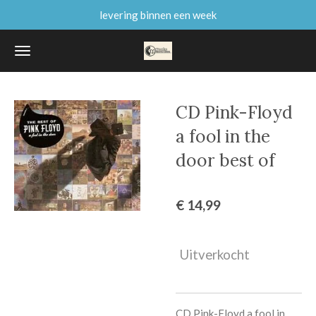
levering binnen een week
Ga
direct
naar
de
hoofdinhoud
CD Pink-Floyd
a fool in the
door best of
€ 14,99
Uitverkocht
CD Pink-Floyd a fool in