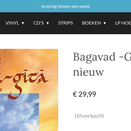
levering binnen een week
VINYL
CD'S
STRIPS
BOEKEN
LP HO
Bagavad -G
nieuw
€ 29,99
Uitverkocht