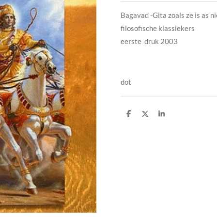
Bagavad -Gita zoals ze is as n
filosofische klassiekers
eerste druk 2003
dot
D
D
S
e
e
h
l
e
a
e
l
r
n
e