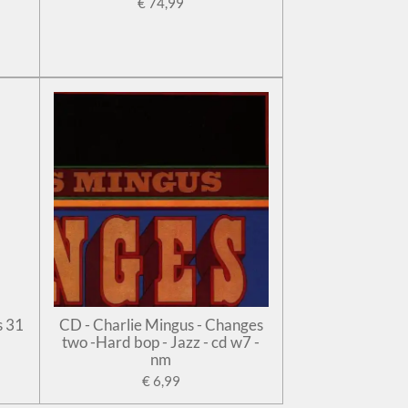
€ 74,99
s 31
CD - Charlie Mingus - Changes
two -Hard bop - Jazz - cd w7 -
nm
€ 6,99