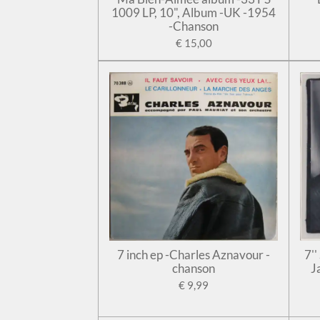
1009 LP, 10", Album -UK -1954
-Chanson
€ 15,00
7 inch ep -Charles Aznavour -
7'
chanson
J
€ 9,99