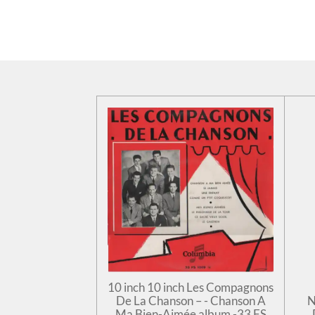
10 inch 10 inch Les Compagnons
De La Chanson – - Chanson A
N
Ma Bien-Aimée album -33 FS