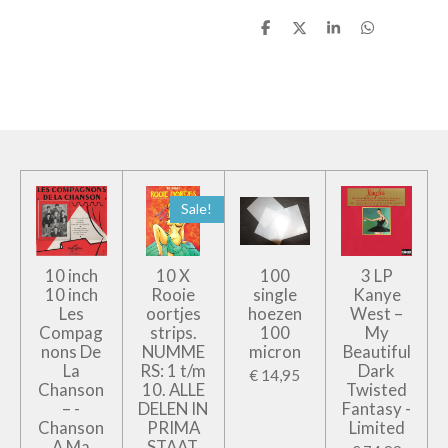
D
D
S
D
e
e
h
e
l
e
a
l
e
l
r
e
n
e
n
Sale!
10 inch
10 X
100
3 LP
10 inch
Rooie
single
Kanye
Les
oortjes
hoezen
West –
Compag
strips.
100
My
nons De
NUMME
micron
Beautiful
La
RS: 1 t/m
Dark
€ 14,95
Chanson
10. ALLE
Twisted
– -
DELEN IN
Fantasy -
Chanson
PRIMA
Limited
A Ma
STAAT.