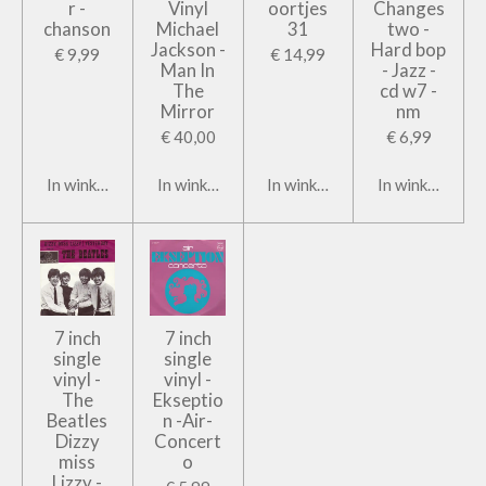
r -
Vinyl
oortjes
Changes
chanson
Michael
31
two -
Jackson -
Hard bop
€ 9,99
€ 14,99
Man In
- Jazz -
The
cd w7 -
Mirror
nm
€ 40,00
€ 6,99
In winkelwagen
In winkelwagen
In winkelwagen
In winkelwage
7 inch
7 inch
single
single
vinyl -
vinyl -
The
Ekseptio
Beatles
n -Air-
Dizzy
Concert
miss
o
Lizzy -