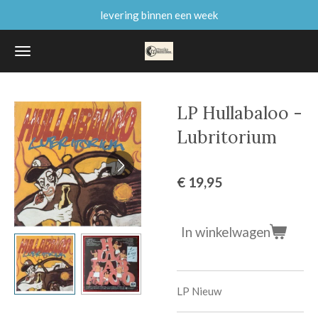
levering binnen een week
Ga
direct
naar
de
hoofdinhoud
LP Hullabaloo -
Lubritorium
€ 19,95
In winkelwagen
LP Nieuw