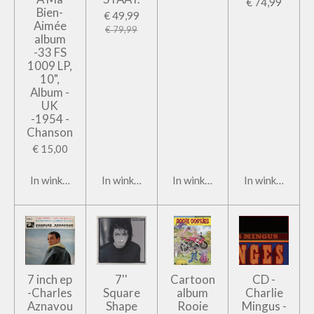
€ 74,99
Bien-
€ 49,99
Aimée
€ 79,99
album
-33 FS
1009 LP,
10",
Album -
UK
-1954 -
Chanson
€ 15,00
In winkelwagen
In winkelwagen
In winkelwagen
In winkelwage
7 inch ep
7''
Cartoon
CD -
-Charles
Square
album
Charlie
Aznavou
Shape
Rooie
Mingus -