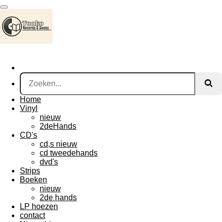
Ga
direct
naar
de
hoofdinhoud
Home
Vinyl
nieuw
2deHands
CD's
cd,s nieuw
cd tweedehands
dvd's
Strips
Boeken
nieuw
2de hands
LP hoezen
contact