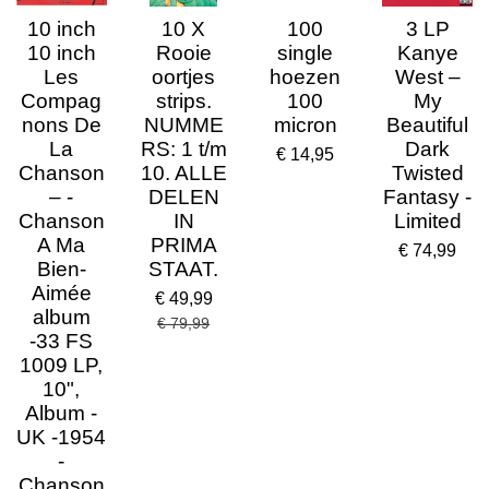
10 inch
10 X
100
3 LP
10 inch
Rooie
single
Kanye
Les
oortjes
hoezen
West –
Compag
strips.
100
My
nons De
NUMME
micron
Beautiful
La
RS: 1 t/m
Dark
€ 14,95
Chanson
10. ALLE
Twisted
– -
DELEN
Fantasy -
Chanson
IN
Limited
A Ma
PRIMA
€ 74,99
Bien-
STAAT.
Aimée
€ 49,99
album
€ 79,99
-33 FS
1009 LP,
10",
Album -
UK -1954
-
Chanson