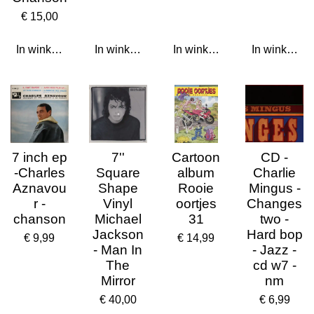
€ 15,00
In winkelwagen
In winkelwagen
In winkelwagen
In winkelwa
7 inch ep
7''
Cartoon
CD -
-Charles
Square
album
Charlie
Aznavou
Shape
Rooie
Mingus -
r -
Vinyl
oortjes
Changes
chanson
Michael
31
two -
Jackson
Hard bop
€ 9,99
€ 14,99
- Man In
- Jazz -
The
cd w7 -
Mirror
nm
€ 40,00
€ 6,99