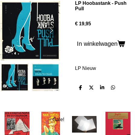
LP Hoobastank - Push
Pull
€ 19,95
In winkelwagen
LP Nieuw
D
D
S
D
e
e
h
e
l
e
a
l
e
l
r
e
n
e
n
Sale!