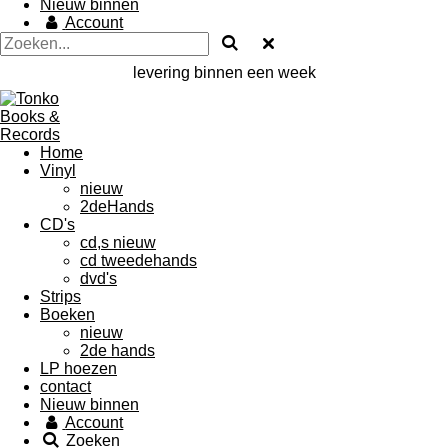
Nieuw binnen
Account
levering binnen een week
Home
Vinyl
nieuw
2deHands
CD's
cd,s nieuw
cd tweedehands
dvd's
Strips
Boeken
nieuw
2de hands
LP hoezen
contact
Nieuw binnen
Account
Zoeken