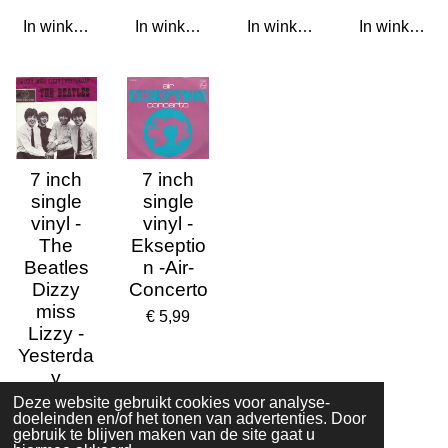
In winkelwagen
In winkelwagen
In winkelwagen
In winkelwa
7 inch
7 inch
single
single
vinyl -
vinyl -
The
Ekseptio
Beatles
n -Air-
Dizzy
Concerto
miss
€ 5,99
Lizzy -
Yesterda
y
Deze website gebruikt cookies voor analyse-
€ 14,99
doeleinden en/of het tonen van advertenties. Door
gebruik te blijven maken van de site gaat u