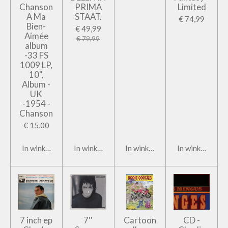
Chanson
PRIMA
Limited
A Ma
STAAT.
€ 74,99
Bien-
€ 49,99
Aimée
€ 79,99
album
-33 FS
1009 LP,
10",
Album -
UK
-1954 -
Chanson
€ 15,00
In winkelwagen
In winkelwagen
In winkelwagen
In winkelwage
7 inch ep
7''
Cartoon
CD -