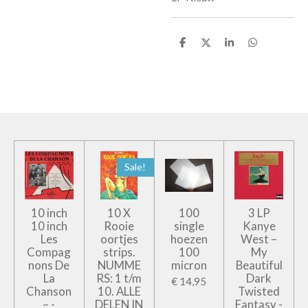
D
D
S
D
e
e
h
e
l
e
a
l
e
l
r
e
n
e
n
Sale!
10 inch
10 X
100
3 LP
10 inch
Rooie
single
Kanye
Les
oortjes
hoezen
West –
Compag
strips.
100
My
nons De
NUMME
micron
Beautiful
La
RS: 1 t/m
Dark
€ 14,95
Chanson
10. ALLE
Twisted
– -
DELEN IN
Fantasy -