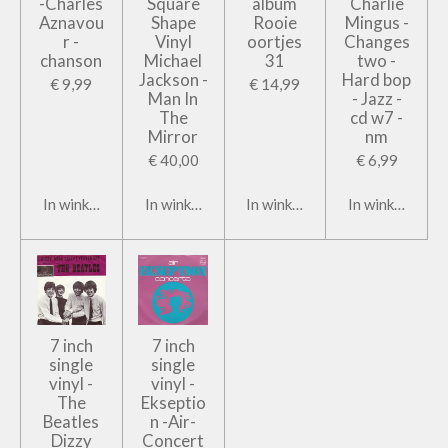
-Charles
Square
album
Charlie
Aznavou
Shape
Rooie
Mingus -
r -
Vinyl
oortjes
Changes
chanson
Michael
31
two -
Jackson -
Hard bop
€ 9,99
€ 14,99
Man In
- Jazz -
The
cd w7 -
Mirror
nm
€ 40,00
€ 6,99
In winkelwagen
In winkelwagen
In winkelwagen
In winkelwage
7 inch
7 inch
single
single
vinyl -
vinyl -
The
Ekseptio
Beatles
n -Air-
Dizzy
Concert