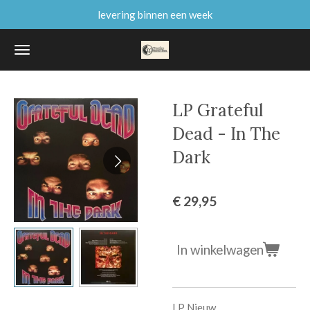
levering binnen een week
Ga
direct
naar
de
hoofdinhoud
LP Grateful
Dead - In The
Dark
€ 29,95
In winkelwagen
LP Nieuw