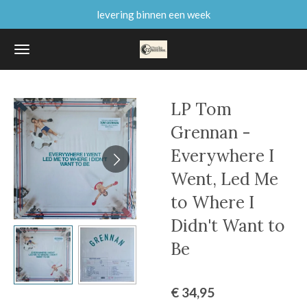
levering binnen een week
Ga
direct
naar
de
hoofdinhoud
LP Tom
Grennan -
Everywhere I
Went, Led Me
to Where I
Didn't Want to
Be
€ 34,95