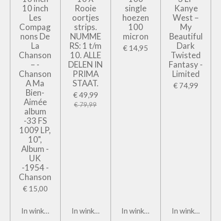
10 inch
Rooie
single
Kanye
Les
oortjes
hoezen
West –
Compag
strips.
100
My
nons De
NUMME
micron
Beautiful
La
RS: 1 t/m
Dark
€ 14,95
Chanson
10. ALLE
Twisted
– -
DELEN IN
Fantasy -
Chanson
PRIMA
Limited
A Ma
STAAT.
€ 74,99
Bien-
€ 49,99
Aimée
€ 79,99
album
-33 FS
1009 LP,
10",
Album -
UK
-1954 -
Chanson
€ 15,00
In winkelwagen
In winkelwagen
In winkelwagen
In winkelwage