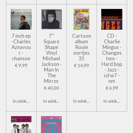
7 inch ep
7''
Cartoon
CD -
-Charles
Square
album
Charlie
Aznavou
Shape
Rooie
Mingus -
r -
Vinyl
oortjes
Changes
chanson
Michael
31
two -
Jackson -
Hard bop
€ 9,99
€ 14,99
Man In
- Jazz -
The
cd w7 -
Mirror
nm
€ 40,00
€ 6,99
In winkelwagen
In winkelwagen
In winkelwagen
In winkelwage