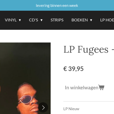
levering binnen een week
VINYL
CD'S
STRIPS
BOEKEN
LP HO
LP Fugees 
€ 39,95
In winkelwagen
LP Nieuw