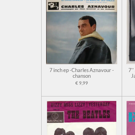
7 inch ep -Charles Aznavour -
7'
chanson
J
€ 9,99