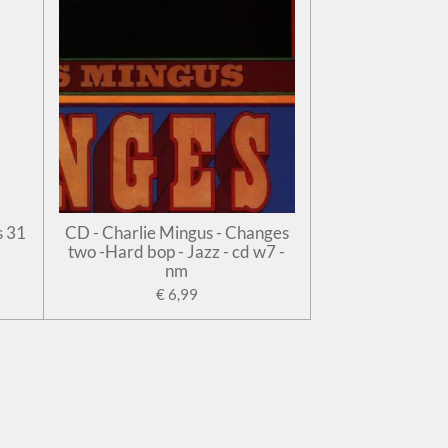
s 31
CD - Charlie Mingus - Changes
two -Hard bop - Jazz - cd w7 -
nm
€ 6,99