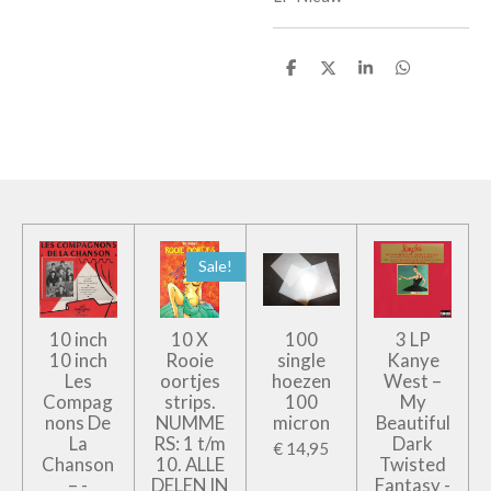
D
D
S
D
e
e
h
e
l
e
a
l
e
l
r
e
n
e
n
Sale!
10 inch
10 X
100
3 LP
10 inch
Rooie
single
Kanye
Les
oortjes
hoezen
West –
Compag
strips.
100
My
nons De
NUMME
micron
Beautiful
La
RS: 1 t/m
Dark
€ 14,95
Chanson
10. ALLE
Twisted
– -
DELEN IN
Fantasy -