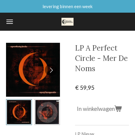
levering binnen een week
Ga
direct
naar
de
hoofdinhoud
LP A Perfect
Circle - Mer De
Noms
€ 59,95
In winkelwagen
LP Nieuw