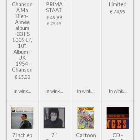
Chanson
PRIMA
Limited
A Ma
STAAT.
€ 74,99
Bien-
€ 49,99
Aimée
€ 79,99
album
-33 FS
1009 LP,
10",
Album -
UK
-1954 -
Chanson
€ 15,00
In winkelwagen
In winkelwagen
In winkelwagen
In winkelwage
7 inch ep
7''
Cartoon
CD -