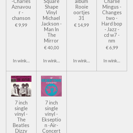
-Charles
Square
album
Charlie
Aznavou
Shape
Rooie
Mingus -
r -
Vinyl
oortjes
Changes
chanson
Michael
31
two -
Jackson -
Hard bop
€ 9,99
€ 14,99
Man In
- Jazz -
The
cd w7 -
Mirror
nm
€ 40,00
€ 6,99
In winkelwagen
In winkelwagen
In winkelwagen
In winkelwage
7 inch
7 inch
single
single
vinyl -
vinyl -
The
Ekseptio
Beatles
n -Air-
Dizzy
Concert