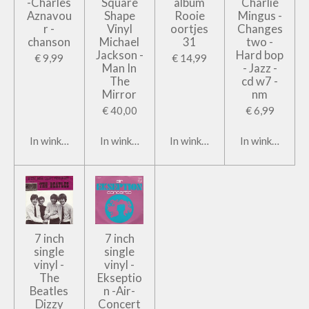
-Charles
Square
album
Charlie
Aznavou
Shape
Rooie
Mingus -
r -
Vinyl
oortjes
Changes
chanson
Michael
31
two -
Jackson -
Hard bop
€ 9,99
€ 14,99
Man In
- Jazz -
The
cd w7 -
Mirror
nm
€ 40,00
€ 6,99
In winkelwagen
In winkelwagen
In winkelwagen
In winkelwage
7 inch
7 inch
single
single
vinyl -
vinyl -
The
Ekseptio
Beatles
n -Air-
Dizzy
Concert