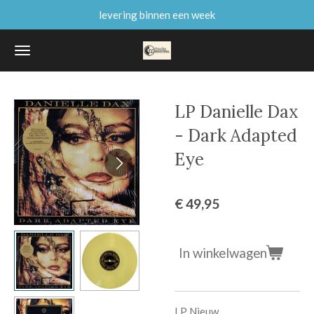
levering binnen een week
Ga
direct
naar
de
hoofdinhoud
LP Danielle Dax
- Dark Adapted
Eye
€ 49,95
In winkelwagen
LP Nieuw