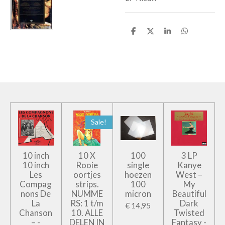
D
D
S
D
e
e
h
e
l
e
a
l
e
l
r
e
n
e
n
Sale!
10 inch
10 X
100
3 LP
10 inch
Rooie
single
Kanye
Les
oortjes
hoezen
West –
Compag
strips.
100
My
nons De
NUMME
micron
Beautiful
La
RS: 1 t/m
Dark
€ 14,95
Chanson
10. ALLE
Twisted
– -
DELEN IN
Fantasy -