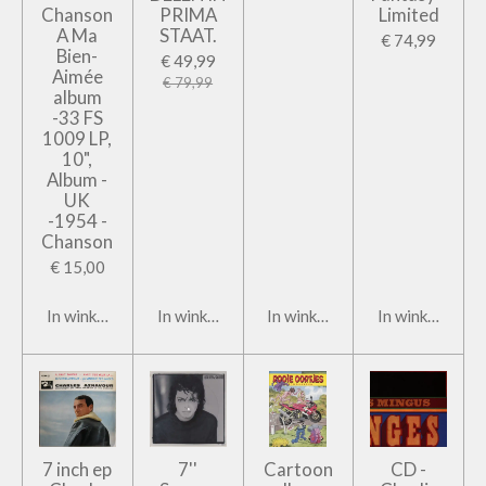
Chanson
PRIMA
Limited
A Ma
STAAT.
€ 74,99
Bien-
€ 49,99
Aimée
€ 79,99
album
-33 FS
1009 LP,
10",
Album -
UK
-1954 -
Chanson
€ 15,00
In winkelwagen
In winkelwagen
In winkelwagen
In winkelwage
7 inch ep
7''
Cartoon
CD -