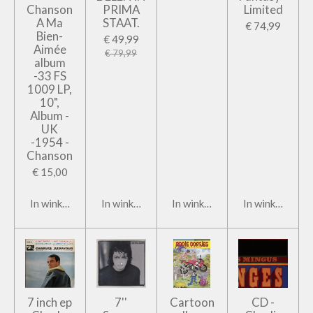
Chanson
PRIMA
Limited
A Ma
STAAT.
€ 74,99
Bien-
€ 49,99
Aimée
€ 79,99
album
-33 FS
1009 LP,
10",
Album -
UK
-1954 -
Chanson
€ 15,00
In winkelwagen
In winkelwagen
In winkelwagen
In winkelwage
7 inch ep
7''
Cartoon
CD -