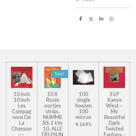
D
D
S
D
e
e
h
e
l
e
a
l
e
l
r
e
n
e
n
Sale!
10 inch
10 X
100
3 LP
10 inch
Rooie
single
Kanye
Les
oortjes
hoezen
West –
Compag
strips.
100
My
nons De
NUMME
micron
Beautiful
La
RS: 1 t/m
Dark
€ 14,95
Chanson
10. ALLE
Twisted
– -
DELEN IN
Fantasy -