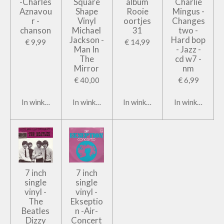
-Charles
Square
album
Charlie
Aznavou
Shape
Rooie
Mingus -
r -
Vinyl
oortjes
Changes
chanson
Michael
31
two -
Jackson -
Hard bop
€ 9,99
€ 14,99
Man In
- Jazz -
The
cd w7 -
Mirror
nm
€ 40,00
€ 6,99
In winkelwagen
In winkelwagen
In winkelwagen
In winkelwage
7 inch
7 inch
single
single
vinyl -
vinyl -
The
Ekseptio
Beatles
n -Air-
Dizzy
Concert