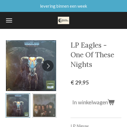
levering binnen een week
Ga
direct
naar
de
hoofdinhoud
LP Eagles -
One Of These
Nights
€ 29,95
In winkelwagen
LP Nieuw