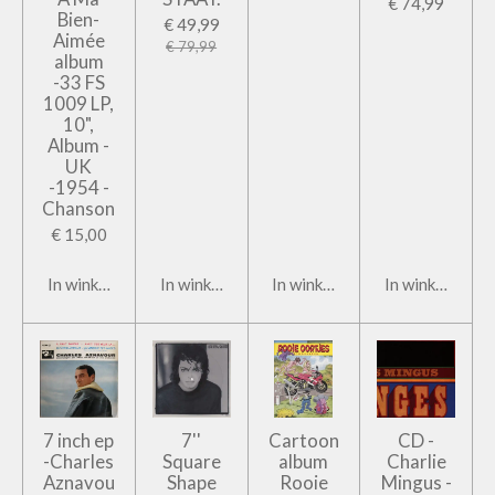
€ 74,99
Bien-
€ 49,99
Aimée
€ 79,99
album
-33 FS
1009 LP,
10",
Album -
UK
-1954 -
Chanson
€ 15,00
In winkelwagen
In winkelwagen
In winkelwagen
In winkelwage
7 inch ep
7''
Cartoon
CD -
-Charles
Square
album
Charlie
Aznavou
Shape
Rooie
Mingus -