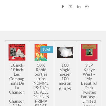
D
D
S
D
e
e
h
e
l
e
a
l
e
l
r
e
n
e
n
Sale!
10 inch
10 X
100
3 LP
10 inch
Rooie
single
Kanye
Les
oortjes
hoezen
West –
Compag
strips.
100
My
nons De
NUMME
micron
Beautiful
La
RS: 1 t/m
Dark
€ 14,95
Chanson
10. ALLE
Twisted
– -
DELEN IN
Fantasy -
Chanson
PRIMA
Limited
A Ma
STAAT.