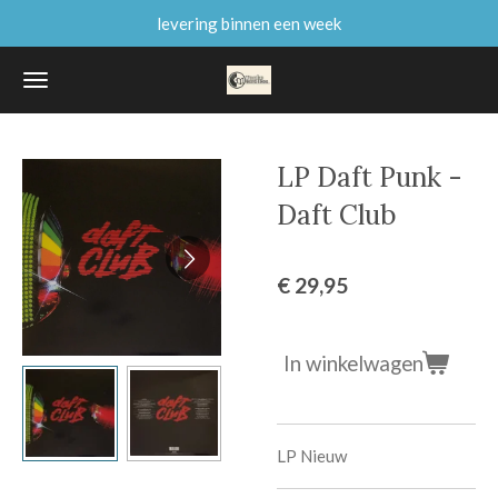
levering binnen een week
Ga
direct
naar
de
hoofdinhoud
LP Daft Punk -
Daft Club
€ 29,95
In winkelwagen
LP Nieuw