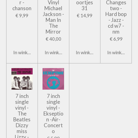
r -
Vinyl
oortjes
Changes
chanson
Michael
31
two -
Jackson -
Hard bop
€ 9,99
€ 14,99
Man In
- Jazz -
The
cd w7 -
Mirror
nm
€ 40,00
€ 6,99
In winkelwagen
In winkelwagen
In winkelwagen
In winkelwage
7 inch
7 inch
single
single
vinyl -
vinyl -
The
Ekseptio
Beatles
n -Air-
Dizzy
Concert
miss
o
Lizzy -