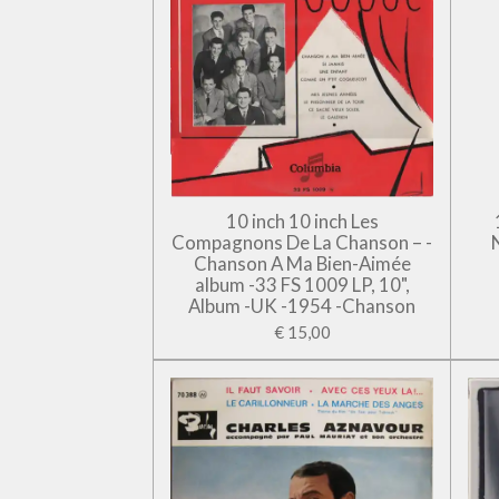
10 inch 10 inch Les
Compagnons De La Chanson – -
Chanson A Ma Bien-Aimée
album -33 FS 1009 LP, 10",
Album -UK -1954 -Chanson
€ 15,00