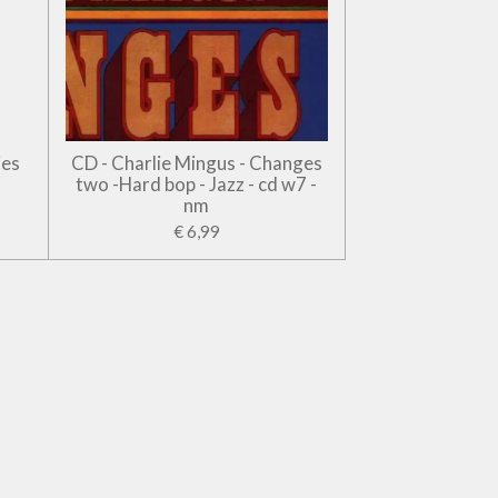
jes
CD - Charlie Mingus - Changes
two -Hard bop - Jazz - cd w7 -
nm
€ 6,99