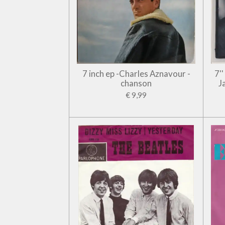
7 inch ep -Charles Aznavour -
7'
chanson
J
€ 9,99