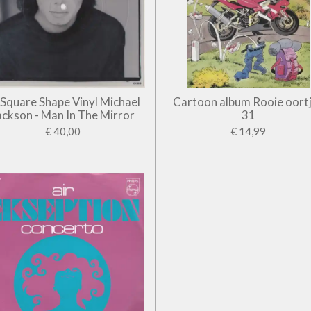
' Square Shape Vinyl Michael
Cartoon album Rooie oort
ackson - Man In The Mirror
31
€ 40,00
€ 14,99