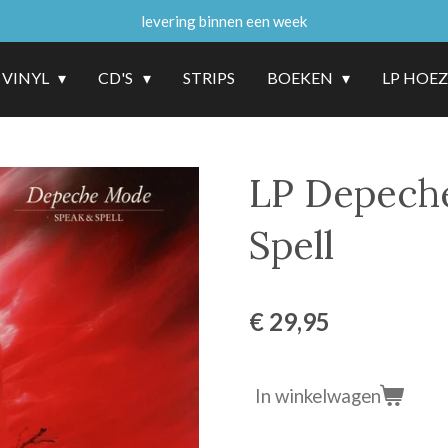
levering binnen een week
VINYL
CD'S
STRIPS
BOEKEN
LP HOE
LP Depech
Spell
€ 29,95
In winkelwagen