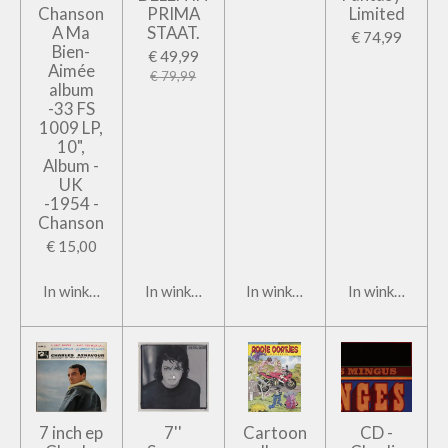
Chanson
PRIMA
Limited
A Ma
STAAT.
€ 74,99
Bien-
€ 49,99
Aimée
€ 79,99
album
-33 FS
1009 LP,
10",
Album -
UK
-1954 -
Chanson
€ 15,00
In winkelwagen
In winkelwagen
In winkelwagen
In winkelwage
7 inch ep
7''
Cartoon
CD -