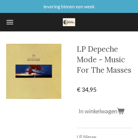
levering binnen een week
Ga
direct
naar
de
hoofdinhoud
LP Depeche
Mode - Music
For The Masses
€ 34,95
In winkelwagen
LP Nieuw