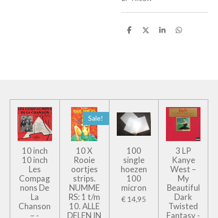
D
D
S
D
e
e
h
e
l
e
a
l
e
l
r
e
n
e
n
Sale!
10 inch
10 X
100
3 LP
10 inch
Rooie
single
Kanye
Les
oortjes
hoezen
West –
Compag
strips.
100
My
nons De
NUMME
micron
Beautiful
La
RS: 1 t/m
Dark
€ 14,95
Chanson
10. ALLE
Twisted
– -
DELEN IN
Fantasy -