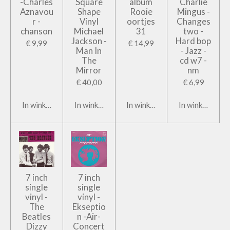
-Charles
Square
album
Charlie
Aznavou
Shape
Rooie
Mingus -
r -
Vinyl
oortjes
Changes
chanson
Michael
31
two -
Jackson -
Hard bop
€ 9,99
€ 14,99
Man In
- Jazz -
The
cd w7 -
Mirror
nm
€ 40,00
€ 6,99
In winkelwagen
In winkelwagen
In winkelwagen
In winkelwage
7 inch
7 inch
single
single
vinyl -
vinyl -
The
Ekseptio
Beatles
n -Air-
Dizzy
Concert