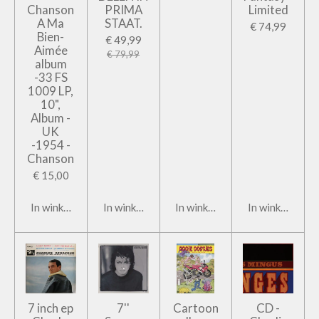
Chanson
PRIMA
Limited
A Ma
STAAT.
€ 74,99
Bien-
€ 49,99
Aimée
€ 79,99
album
-33 FS
1009 LP,
10",
Album -
UK
-1954 -
Chanson
€ 15,00
In winkelwagen
In winkelwagen
In winkelwagen
In winkelwage
7 inch ep
7''
Cartoon
CD -