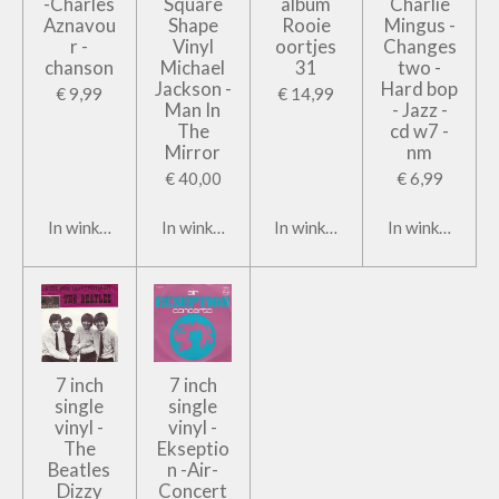
-Charles
Square
album
Charlie
Aznavou
Shape
Rooie
Mingus -
r -
Vinyl
oortjes
Changes
chanson
Michael
31
two -
Jackson -
Hard bop
€ 9,99
€ 14,99
Man In
- Jazz -
The
cd w7 -
Mirror
nm
€ 40,00
€ 6,99
In winkelwagen
In winkelwagen
In winkelwagen
In winkelwage
7 inch
7 inch
single
single
vinyl -
vinyl -
The
Ekseptio
Beatles
n -Air-
Dizzy
Concert