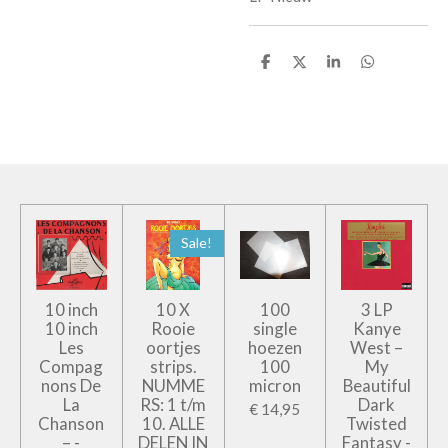
D
D
S
D
e
e
h
e
l
e
a
l
e
l
r
e
n
e
n
Sale!
10 inch
10 X
100
3 LP
10 inch
Rooie
single
Kanye
Les
oortjes
hoezen
West –
Compag
strips.
100
My
nons De
NUMME
micron
Beautiful
La
RS: 1 t/m
Dark
€ 14,95
Chanson
10. ALLE
Twisted
– -
DELEN IN
Fantasy -