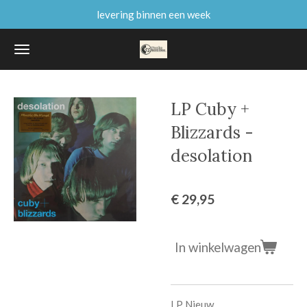
levering binnen een week
Ga
direct
naar
de
hoofdinhoud
LP Cuby +
Blizzards -
desolation
€ 29,95
In winkelwagen
LP Nieuw