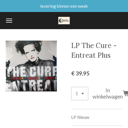
levering binnen een week
Ga
direct
naar
de
hoofdinhoud
LP The Cure -
Entreat Plus
€ 39,95
In
winkelwagen
LP Nieuw