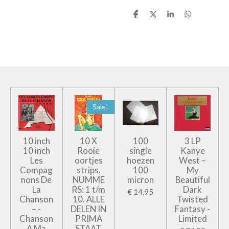
D
D
S
D
e
e
h
e
l
e
a
l
e
l
r
e
n
e
n
Sale!
10 inch
10 X
100
3 LP
10 inch
Rooie
single
Kanye
Les
oortjes
hoezen
West –
Compag
strips.
100
My
nons De
NUMME
micron
Beautiful
La
RS: 1 t/m
Dark
€ 14,95
Chanson
10. ALLE
Twisted
– -
DELEN IN
Fantasy -
Chanson
PRIMA
Limited
A Ma
STAAT.