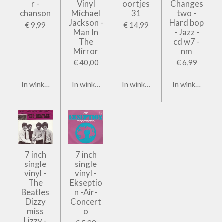
r -
Vinyl
oortjes
Changes
chanson
Michael
31
two -
Jackson -
Hard bop
€ 9,99
€ 14,99
Man In
- Jazz -
The
cd w7 -
Mirror
nm
€ 40,00
€ 6,99
In winkelwagen
In winkelwagen
In winkelwagen
In winkelwage
7 inch
7 inch
single
single
vinyl -
vinyl -
The
Ekseptio
Beatles
n -Air-
Dizzy
Concert
miss
o
Lizzy -