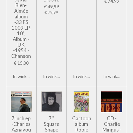
€ 74,99
Bien-
€ 49,99
Aimée
€ 79,99
album
-33 FS
1009 LP,
10",
Album -
UK
-1954 -
Chanson
€ 15,00
In winkelwagen
In winkelwagen
In winkelwagen
In winkelwage
7 inch ep
7''
Cartoon
CD -
-Charles
Square
album
Charlie
Aznavou
Shape
Rooie
Mingus -