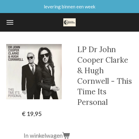
levering binnen een week
Ga
direct
naar
de
hoofdinhoud
LP Dr John
Cooper Clarke
& Hugh
Cornwell - This
Time Its
Personal
€ 19,95
In winkelwagen