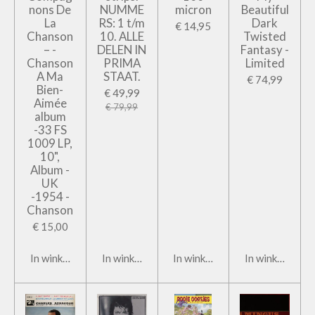
nons De
NUMME
micron
Beautiful
La
RS: 1 t/m
Dark
€ 14,95
Chanson
10. ALLE
Twisted
– -
DELEN IN
Fantasy -
Chanson
PRIMA
Limited
A Ma
STAAT.
€ 74,99
Bien-
€ 49,99
Aimée
€ 79,99
album
-33 FS
1009 LP,
10",
Album -
UK
-1954 -
Chanson
€ 15,00
In winkelwagen
In winkelwagen
In winkelwagen
In winkelwage