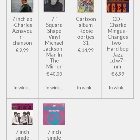
7 inch ep
7''
Cartoon
CD -
-Charles
Square
album
Charlie
Aznavou
Shape
Rooie
Mingus -
r -
Vinyl
oortjes
Changes
chanson
Michael
31
two -
Jackson -
Hard bop
€ 9,99
€ 14,99
Man In
- Jazz -
The
cd w7 -
Mirror
nm
€ 40,00
€ 6,99
In winkelwagen
In winkelwagen
In winkelwagen
In winkelwage
7 inch
7 inch
single
single