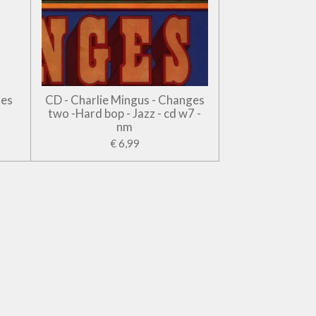
jes
CD - Charlie Mingus - Changes
two -Hard bop - Jazz - cd w7 -
nm
€ 6,99