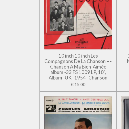
10 inch 10 inch Les
Compagnons De La Chanson – -
Chanson A Ma Bien-Aimée
album -33 FS 1009 LP, 10",
Album -UK -1954 -Chanson
€ 15,00