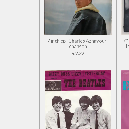
7 inch ep -Charles Aznavour -
7'
chanson
J
€ 9,99