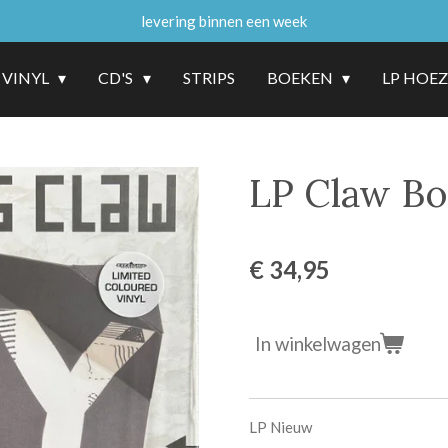
levering binnen een week
VINYL
CD'S
STRIPS
BOEKEN
LP HOE
LP Claw Bo
€ 34,95
In winkelwagen
LP Nieuw