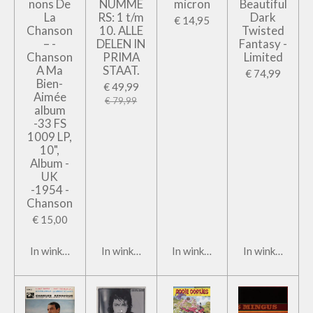
nons De
NUMME
micron
Beautiful
La
RS: 1 t/m
Dark
€ 14,95
Chanson
10. ALLE
Twisted
– -
DELEN IN
Fantasy -
Chanson
PRIMA
Limited
A Ma
STAAT.
€ 74,99
Bien-
€ 49,99
Aimée
€ 79,99
album
-33 FS
1009 LP,
10",
Album -
UK
-1954 -
Chanson
€ 15,00
In winkelwagen
In winkelwagen
In winkelwagen
In winkelwage