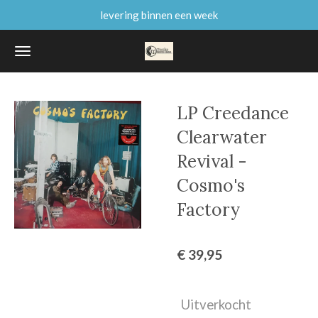
levering binnen een week
Ga
direct
naar
de
hoofdinhoud
LP Creedance
Clearwater
Revival -
Cosmo's
Factory
€ 39,95
Uitverkocht