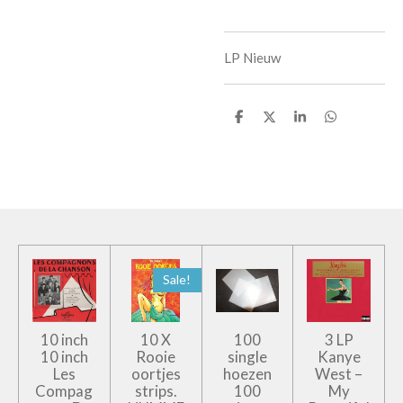
LP Nieuw
D
D
S
D
e
e
h
e
l
e
a
l
e
l
r
e
n
e
n
Sale!
10 inch
10 X
100
3 LP
10 inch
Rooie
single
Kanye
Les
oortjes
hoezen
West –
Compag
strips.
100
My