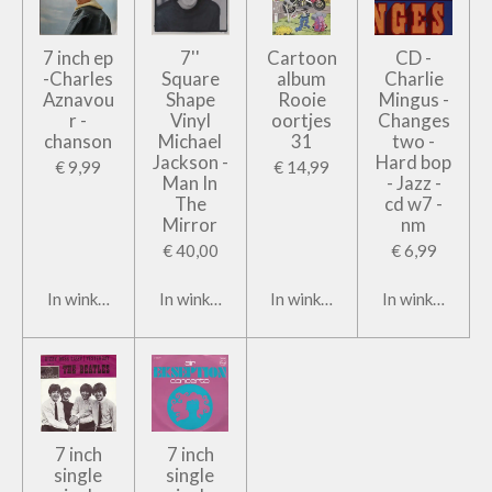
7 inch ep
7''
Cartoon
CD -
-Charles
Square
album
Charlie
Aznavou
Shape
Rooie
Mingus -
r -
Vinyl
oortjes
Changes
chanson
Michael
31
two -
Jackson -
Hard bop
€ 9,99
€ 14,99
Man In
- Jazz -
The
cd w7 -
Mirror
nm
€ 40,00
€ 6,99
In winkelwagen
In winkelwagen
In winkelwagen
In winkelwage
7 inch
7 inch
single
single