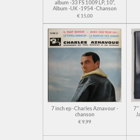
album -33 FS 1009 LP, 10",
Album -UK -1954 -Chanson
€ 15,00
7 inch ep -Charles Aznavour -
7'
chanson
J
€ 9,99