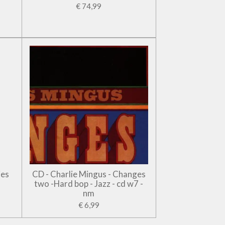
€ 74,99
jes
CD - Charlie Mingus - Changes
two -Hard bop - Jazz - cd w7 -
nm
€ 6,99