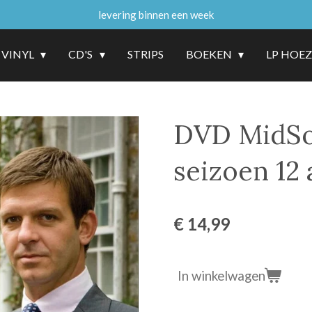
levering binnen een week
VINYL
CD'S
STRIPS
BOEKEN
LP HOE
DVD MidSo
seizoen 12 
€ 14,99
In winkelwagen