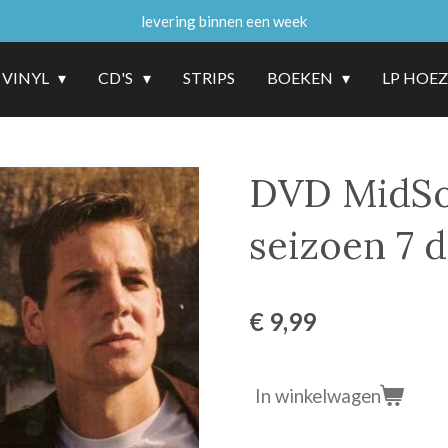
levering binnen een week
VINYL
CD'S
STRIPS
BOEKEN
LP HOE
DVD MidSo
seizoen 7 d
€ 9,99
In winkelwagen