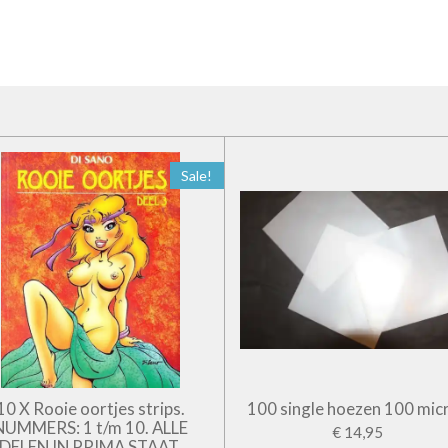
Sale!
10 X Rooie oortjes strips.
100 single hoezen 100 mic
NUMMERS: 1 t/m 10. ALLE
€ 14,95
DELEN IN PRIMA STAAT.