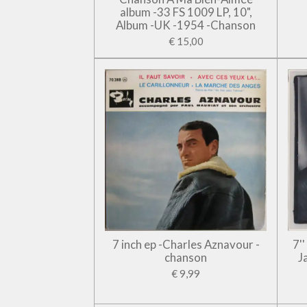
album -33 FS 1009 LP, 10",
Album -UK -1954 -Chanson
€ 15,00
7 inch ep -Charles Aznavour -
7'
chanson
J
€ 9,99