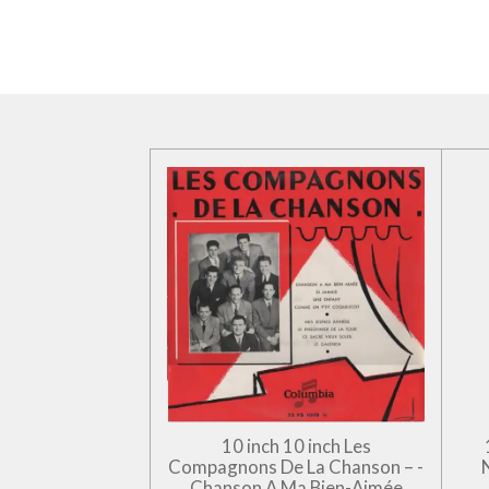
10 inch 10 inch Les
Compagnons De La Chanson – -
Chanson A Ma Bien-Aimée