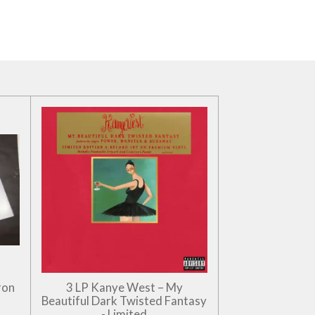
ron
3 LP Kanye West – My
Beautiful Dark Twisted Fantasy
- Limited