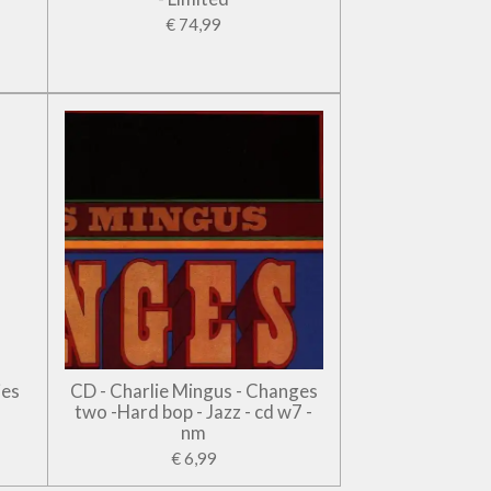
€ 74,99
jes
CD - Charlie Mingus - Changes
two -Hard bop - Jazz - cd w7 -
nm
€ 6,99