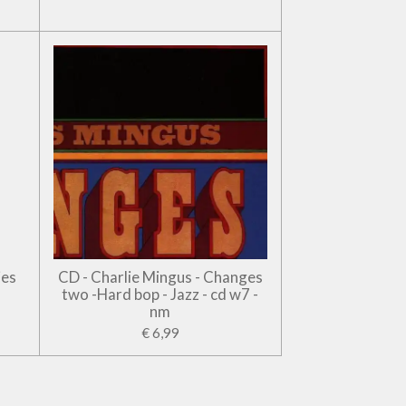
jes
CD - Charlie Mingus - Changes
two -Hard bop - Jazz - cd w7 -
nm
€ 6,99