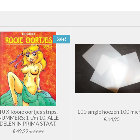
Sale!
10 X Rooie oortjes strips.
100 single hoezen 100 mic
NUMMERS: 1 t/m 10. ALLE
€ 14,95
DELEN IN PRIMA STAAT.
€ 49,99
€ 79,99