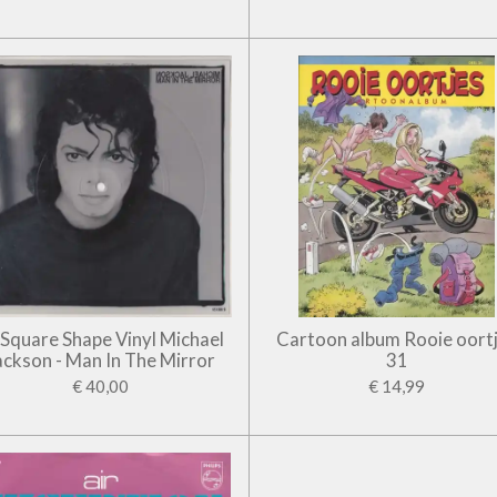
' Square Shape Vinyl Michael
Cartoon album Rooie oort
ackson - Man In The Mirror
31
€ 40,00
€ 14,99