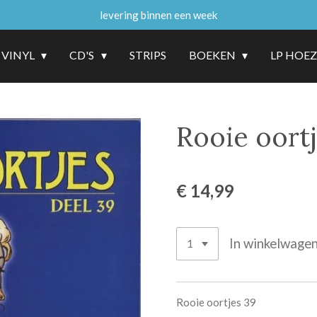
levering binnen een week
VINYL
CD'S
STRIPS
BOEKEN
LP HOE
Rooie oort
€ 14,99
In winkelwage
Rooie oortjes 39