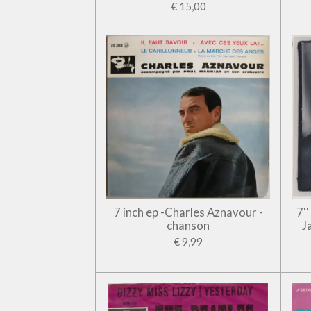
€ 15,00
7 inch ep -Charles Aznavour -
7'
chanson
J
€ 9,99