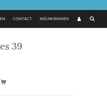
ZEN
CONTACT
NIEUW BINNEN
jes 39
n