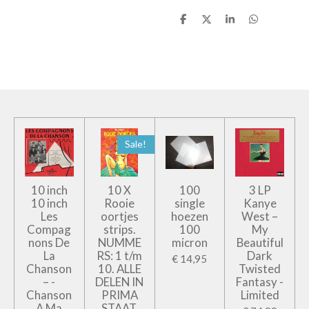
D
D
S
D
e
e
h
e
l
e
a
l
e
l
r
e
n
e
n
Sale!
10 inch
10 X
100
3 LP
10 inch
Rooie
single
Kanye
Les
oortjes
hoezen
West –
Compag
strips.
100
My
nons De
NUMME
micron
Beautiful
La
RS: 1 t/m
Dark
€ 14,95
Chanson
10. ALLE
Twisted
– -
DELEN IN
Fantasy -
Chanson
PRIMA
Limited
A Ma
STAAT.