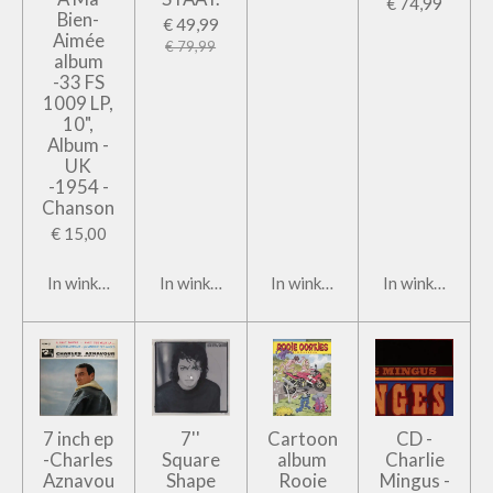
€ 74,99
Bien-
€ 49,99
Aimée
€ 79,99
album
-33 FS
1009 LP,
10",
Album -
UK
-1954 -
Chanson
€ 15,00
In winkelwagen
In winkelwagen
In winkelwagen
In winkelwage
7 inch ep
7''
Cartoon
CD -
-Charles
Square
album
Charlie
Aznavou
Shape
Rooie
Mingus -