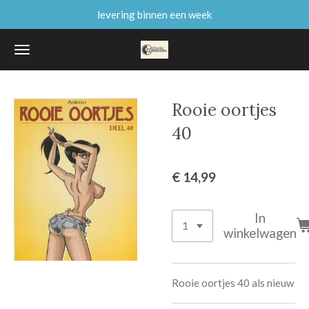
levering binnen een week
Ga
direct
naar
de
hoofdinhoud
Rooie oortjes
40
€ 14,99
In
winkelwagen
Rooie oortjes 40 als nieuw