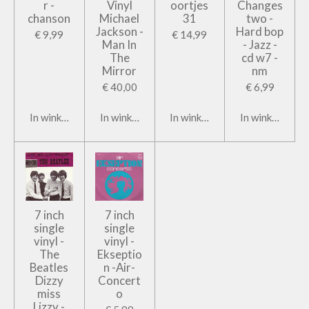
r -
Vinyl
oortjes
Changes
chanson
Michael
31
two -
Jackson -
Hard bop
€ 9,99
€ 14,99
Man In
- Jazz -
The
cd w7 -
Mirror
nm
€ 40,00
€ 6,99
In winkelwagen
In winkelwagen
In winkelwagen
In winkelwage
7 inch
7 inch
single
single
vinyl -
vinyl -
The
Ekseptio
Beatles
n -Air-
Dizzy
Concert
miss
o
Lizzy -