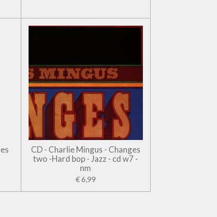
jes
CD - Charlie Mingus - Changes
two -Hard bop - Jazz - cd w7 -
nm
€ 6,99