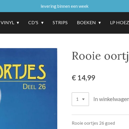
levering binnen een week
VINYL
CD'S
STRIPS
BOEKEN
LP HOE
Rooie oort
€ 14,99
In winkelwage
Rooie oortjes 26 goed