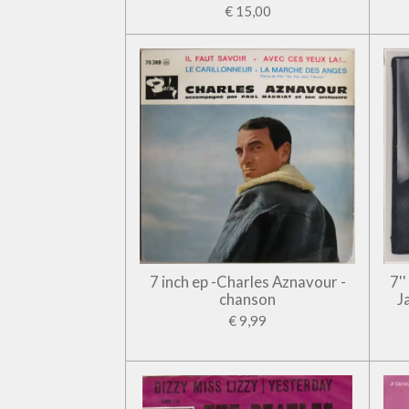
€ 15,00
7 inch ep -Charles Aznavour -
7'
chanson
J
€ 9,99