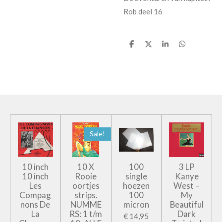
Rob deel 16
D
D
S
D
e
e
h
e
l
e
a
l
e
l
r
e
n
e
n
Sale!
10 inch
10 X
100
3 LP
10 inch
Rooie
single
Kanye
Les
oortjes
hoezen
West –
Compag
strips.
100
My
nons De
NUMME
micron
Beautiful
La
RS: 1 t/m
Dark
€ 14,95