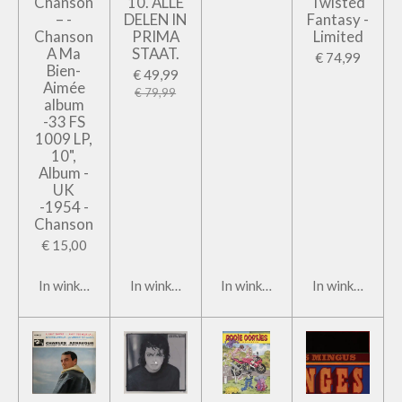
Chanson
10. ALLE
Twisted
– -
DELEN IN
Fantasy -
Chanson
PRIMA
Limited
A Ma
STAAT.
€ 74,99
Bien-
€ 49,99
Aimée
€ 79,99
album
-33 FS
1009 LP,
10",
Album -
UK
-1954 -
Chanson
€ 15,00
In winkelwagen
In winkelwagen
In winkelwagen
In winkelwage