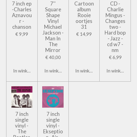
7 inch ep
7''
Cartoon
CD -
-Charles
Square
album
Charlie
Aznavou
Shape
Rooie
Mingus -
r -
Vinyl
oortjes
Changes
chanson
Michael
31
two -
Jackson -
Hard bop
€ 9,99
€ 14,99
Man In
- Jazz -
The
cd w7 -
Mirror
nm
€ 40,00
€ 6,99
In winkelwagen
In winkelwagen
In winkelwagen
In winkelwage
7 inch
7 inch
single
single
vinyl -
vinyl -
The
Ekseptio