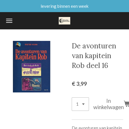
levering binnen een week
Ga
direct
naar
de
hoofdinhoud
De avonturen
van kapitein
Rob deel 16
€ 3,99
In
winkelwagen
De avonturen van kapitein