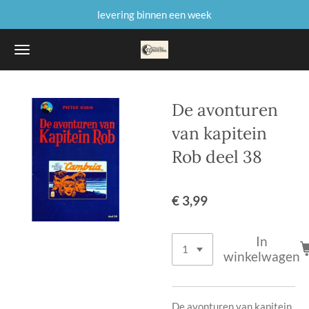
levering binnen een week
Ga
direct
naar
de
hoofdinhoud
De avonturen
van kapitein
Rob deel 38
€ 3,99
In
winkelwagen
De avonturen van kapitein