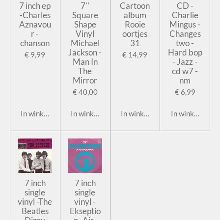
7 inch ep
7''
Cartoon
CD -
-Charles
Square
album
Charlie
Aznavou
Shape
Rooie
Mingus -
r -
Vinyl
oortjes
Changes
chanson
Michael
31
two -
Jackson -
Hard bop
€ 9,99
€ 14,99
Man In
- Jazz -
The
cd w7 -
Mirror
nm
€ 40,00
€ 6,99
In winkelwagen
In winkelwagen
In winkelwagen
In winkelwage
7 inch
7 inch
single
single
vinyl -The
vinyl -
Beatles
Ekseptio