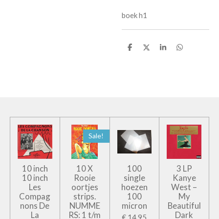
boek h1
D
D
S
D
e
e
h
e
l
e
a
l
e
l
r
e
n
e
n
Sale!
10 inch
10 X
100
3 LP
10 inch
Rooie
single
Kanye
Les
oortjes
hoezen
West –
Compag
strips.
100
My
nons De
NUMME
micron
Beautiful
La
RS: 1 t/m
Dark
€ 14,95