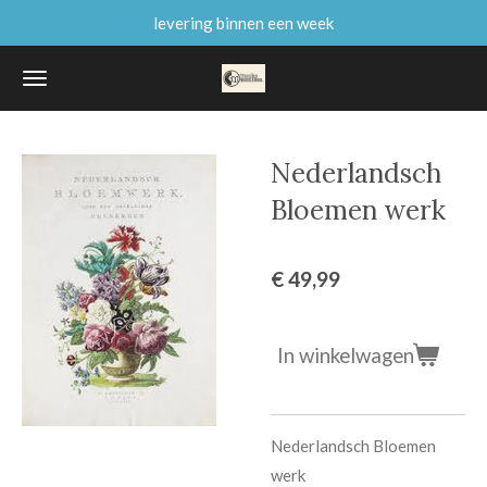
levering binnen een week
Ga
direct
naar
de
hoofdinhoud
Nederlandsch
Bloemen werk
€ 49,99
In winkelwagen
Nederlandsch Bloemen
werk