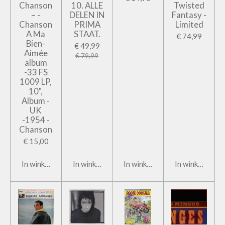
Chanson
10. ALLE
Twisted
– -
DELEN IN
Fantasy -
Chanson
PRIMA
Limited
A Ma
STAAT.
€ 74,99
Bien-
€ 49,99
Aimée
€ 79,99
album
-33 FS
1009 LP,
10",
Album -
UK
-1954 -
Chanson
€ 15,00
In winkelwagen
In winkelwagen
In winkelwagen
In winkelwage