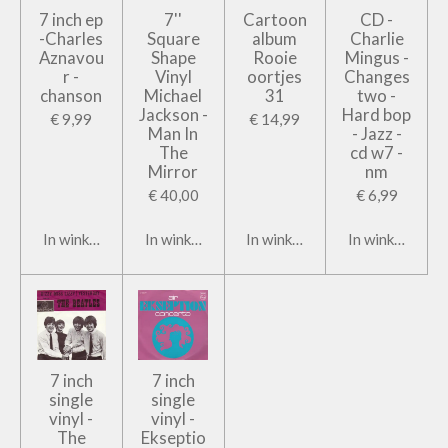
7 inch ep
7''
Cartoon
CD -
-Charles
Square
album
Charlie
Aznavou
Shape
Rooie
Mingus -
r -
Vinyl
oortjes
Changes
chanson
Michael
31
two -
Jackson -
Hard bop
€ 9,99
€ 14,99
Man In
- Jazz -
The
cd w7 -
Mirror
nm
€ 40,00
€ 6,99
In winkelwagen
In winkelwagen
In winkelwagen
In winkelwage
7 inch
7 inch
single
single
vinyl -
vinyl -
The
Ekseptio