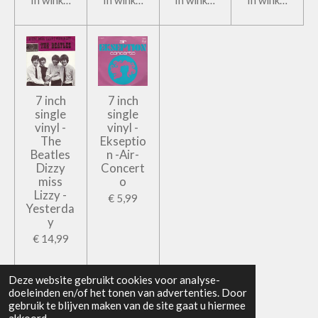
In winkelwagen
In winkelwagen
In winkelwagen
In winkelwage
7 inch
7 inch
single
single
vinyl -
vinyl -
The
Ekseptio
Beatles
n -Air-
Dizzy
Concert
miss
o
Lizzy -
€ 5,99
Yesterda
y
€ 14,99
In winkelwagen
In winkelwagen
Deze website gebruikt cookies voor analyse-
doeleinden en/of het tonen van advertenties. Door
gebruik te blijven maken van de site gaat u hiermee
© 2019 - 2026 Tonko Books & Records