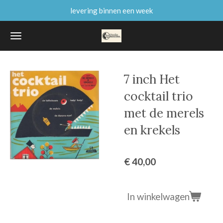
levering binnen een week
Ga
direct
naar
de
hoofdinhoud
7 inch Het
cocktail trio
met de merels
en krekels
€ 40,00
In winkelwagen