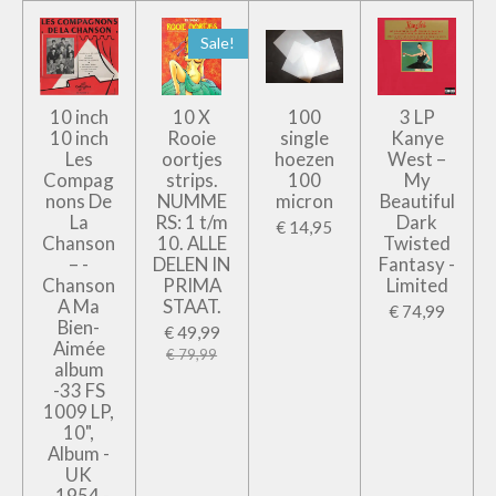
Sale!
10 inch
10 X
100
3 LP
10 inch
Rooie
single
Kanye
Les
oortjes
hoezen
West –
Compag
strips.
100
My
nons De
NUMME
micron
Beautiful
La
RS: 1 t/m
Dark
€ 14,95
Chanson
10. ALLE
Twisted
– -
DELEN IN
Fantasy -
Chanson
PRIMA
Limited
A Ma
STAAT.
€ 74,99
Bien-
€ 49,99
Aimée
€ 79,99
album
-33 FS
1009 LP,
10",
Album -
UK
-1954 -