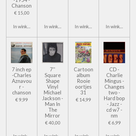
Chanson
€ 15,00
In winkelwagen
In winkelwagen
In winkelwagen
In winkelwage
7 inch ep
7''
Cartoon
CD -
-Charles
Square
album
Charlie
Aznavou
Shape
Rooie
Mingus -
r -
Vinyl
oortjes
Changes
chanson
Michael
31
two -
Jackson -
Hard bop
€ 9,99
€ 14,99
Man In
- Jazz -
The
cd w7 -
Mirror
nm
€ 40,00
€ 6,99