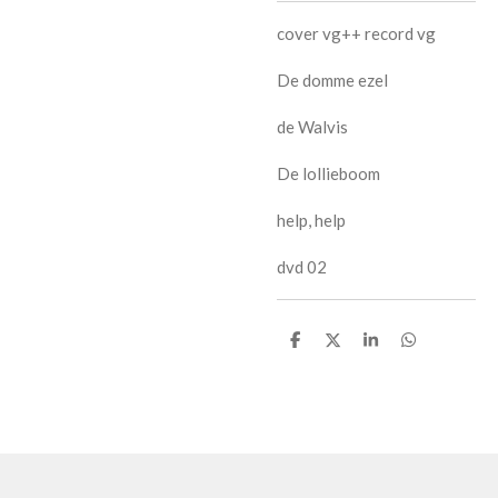
cover vg++ record vg
De domme ezel
de Walvis
De lollieboom
help, help
dvd 02
D
D
S
D
e
e
h
e
l
e
a
l
e
l
r
e
n
e
n