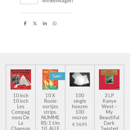
winkelwagen
D
D
S
D
e
e
h
e
l
e
a
l
e
l
r
e
n
e
n
Sale!
10 inch
10 X
100
3 LP
10 inch
Rooie
single
Kanye
Les
oortjes
hoezen
West –
Compag
strips.
100
My
nons De
NUMME
micron
Beautiful
La
RS: 1 t/m
Dark
€ 14,95
Chanson
10. ALLE
Twisted