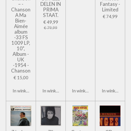
– -
DELEN IN
Fantasy -
Chanson
PRIMA
Limited
A Ma
STAAT.
€ 74,99
Bien-
€ 49,99
Aimée
€ 79,99
album
-33 FS
1009 LP,
10",
Album -
UK
-1954 -
Chanson
€ 15,00
In winkelwagen
In winkelwagen
In winkelwagen
In winkelwage