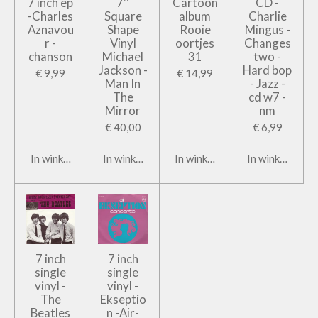
7 inch ep
7''
Cartoon
CD -
-Charles
Square
album
Charlie
Aznavou
Shape
Rooie
Mingus -
r -
Vinyl
oortjes
Changes
chanson
Michael
31
two -
Jackson -
Hard bop
€ 9,99
€ 14,99
Man In
- Jazz -
The
cd w7 -
Mirror
nm
€ 40,00
€ 6,99
In winkelwagen
In winkelwagen
In winkelwagen
In winkelwage
7 inch
7 inch
single
single
vinyl -
vinyl -
The
Ekseptio
Beatles
n -Air-