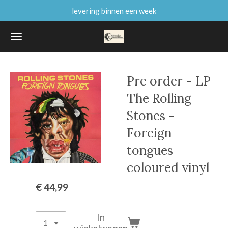
levering binnen een week
Ga
direct
naar
de
hoofdinhoud
Pre order - LP
The Rolling
Stones -
Foreign
tongues
coloured vinyl
€ 44,99
In