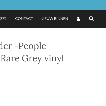
EZEN
CONTACT
NIEUW BINNEN
der -People
Rare Grey vinyl