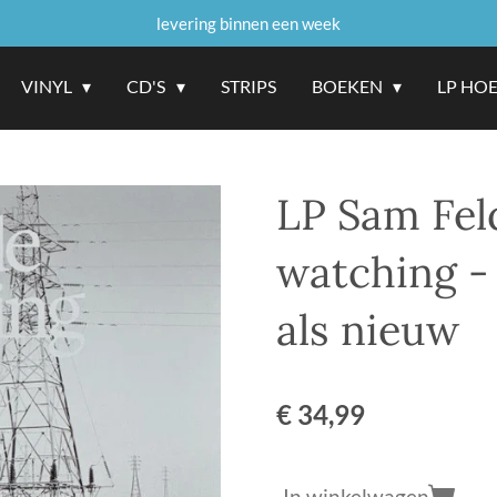
levering binnen een week
VINYL
CD'S
STRIPS
BOEKEN
LP HO
LP Sam Fel
watching - 
als nieuw
€ 34,99
In winkelwagen