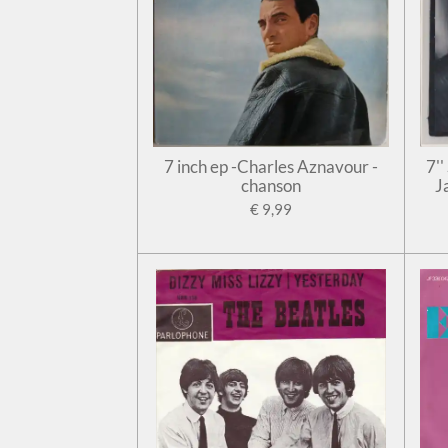
7 inch ep -Charles Aznavour -
7'
chanson
J
€ 9,99