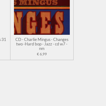
s 31
CD - Charlie Mingus - Changes
two -Hard bop - Jazz - cd w7 -
nm
€ 6,99