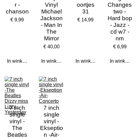
r -
Vinyl
oortjes
Changes
chanson
Michael
31
two -
Jackson
Hard bop
€ 9,99
€ 14,99
- Man In
- Jazz -
The
cd w7 -
Mirror
nm
€ 40,00
€ 6,99
In winkelwagen
In winkelwagen
In winkelwagen
In winkelwa
7 inch
7 inch
single
single
vinyl -
vinyl -
The
Ekseptio
Beatles
n -Air-