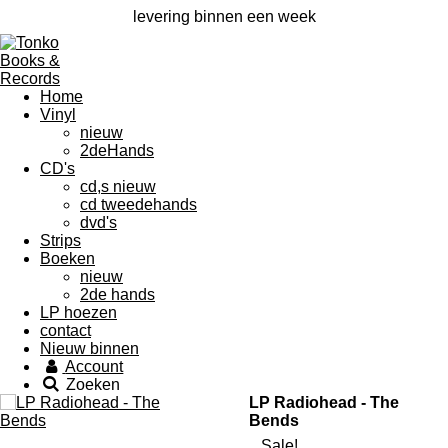
levering binnen een week
Home
Vinyl
nieuw
2deHands
CD's
cd,s nieuw
cd tweedehands
dvd's
Strips
Boeken
nieuw
2de hands
LP hoezen
contact
Nieuw binnen
Account
Zoeken
LP Radiohead - The
Bends
Sale!