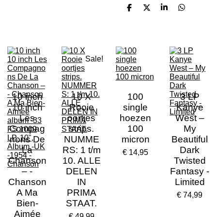
D
D
S
D
e
e
h
e
l
e
a
l
e
l
r
e
n
e
n
Sale!
10 inch
10 X
100
3 LP
10 inch
Rooie
single
Kanye
Les
oortjes
hoezen
West –
Compag
strips.
100
My
nons De
NUMME
micron
Beautiful
La
RS: 1 t/m
Dark
€ 14,95
Chanson
10. ALLE
Twisted
– -
DELEN
Fantasy -
Chanson
IN
Limited
A Ma
PRIMA
€ 74,99
Bien-
STAAT.
Aimée
€ 49,99