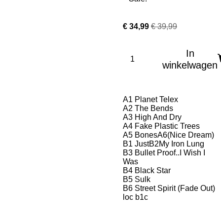
€ 34,99
€ 39,99
In
winkelwagen
A1
Planet Telex
A2
The Bends
A3
High And Dry
A4
Fake Plastic Trees
A5
Bones
A6
(Nice Dream)
B1
Just
B2
My Iron Lung
B3
Bullet Proof..I Wish I
Was
B4
Black Star
B5
Sulk
B6
Street Spirit (Fade Out)
loc b1c