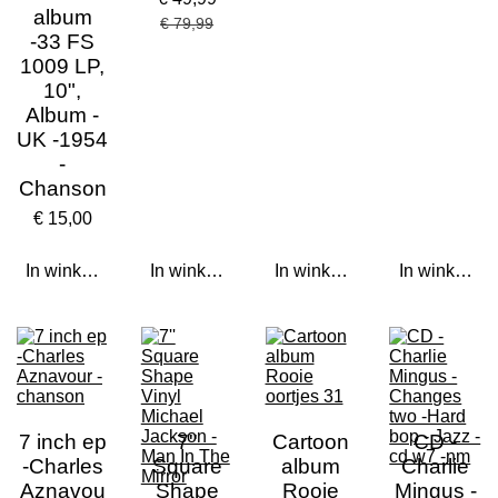
album
€ 79,99
-33 FS
1009 LP,
10",
Album -
UK -1954
-
Chanson
€ 15,00
In winkelwagen
In winkelwagen
In winkelwagen
In winkelwa
7 inch ep
7''
Cartoon
CD -
-Charles
Square
album
Charlie
Aznavou
Shape
Rooie
Mingus -