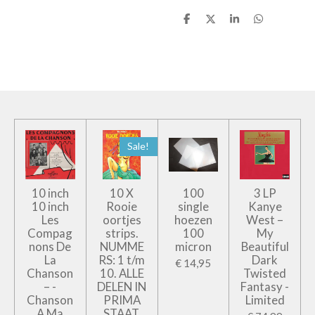
D
D
S
D
e
e
h
e
l
e
a
l
e
l
r
e
n
e
n
Sale!
10 inch
10 X
100
3 LP
10 inch
Rooie
single
Kanye
Les
oortjes
hoezen
West –
Compag
strips.
100
My
nons De
NUMME
micron
Beautiful
La
RS: 1 t/m
Dark
€ 14,95
Chanson
10. ALLE
Twisted
– -
DELEN IN
Fantasy -
Chanson
PRIMA
Limited
A Ma
STAAT.