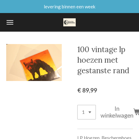
levering binnen een week
Ga
direct
naar
de
hoofdinhoud
100 vintage lp
hoezen met
gestanste rand
€ 89,99
In
winkelwagen
LP Hoezen, Beschermhoes