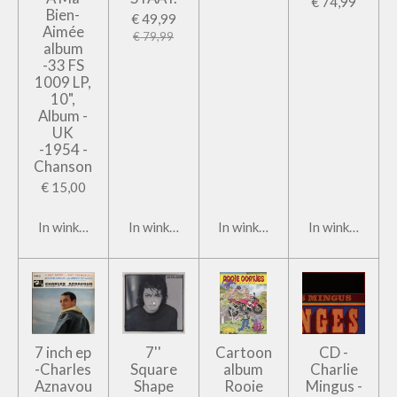
€ 74,99
Bien-
€ 49,99
Aimée
€ 79,99
album
-33 FS
1009 LP,
10",
Album -
UK
-1954 -
Chanson
€ 15,00
In winkelwagen
In winkelwagen
In winkelwagen
In winkelwage
7 inch ep
7''
Cartoon
CD -
-Charles
Square
album
Charlie
Aznavou
Shape
Rooie
Mingus -