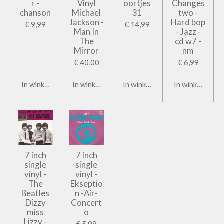
r -
Vinyl
oortjes
Changes
chanson
Michael
31
two -
Jackson -
Hard bop
€ 9,99
€ 14,99
Man In
- Jazz -
The
cd w7 -
Mirror
nm
€ 40,00
€ 6,99
In winkelwagen
In winkelwagen
In winkelwagen
In winkelwage
7 inch
7 inch
single
single
vinyl -
vinyl -
The
Ekseptio
Beatles
n -Air-
Dizzy
Concert
miss
o
Lizzy -
€ 5,99