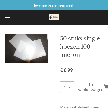
levering binnen een week
Ga
direct
naar
de
hoofdinhoud
50 stuks single
hoezen 100
micron
€ 8,99
In
winkelwagen
Materiaal: Polyethyleen,