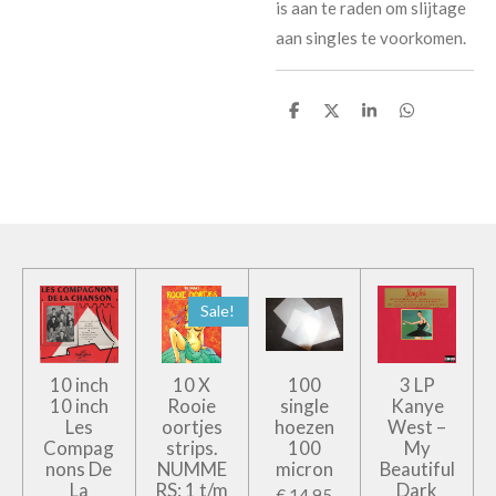
is aan te raden om slijtage
aan singles te voorkomen.
D
D
S
D
e
e
h
e
l
e
a
l
e
l
r
e
n
e
n
Sale!
10 inch
10 X
100
3 LP
10 inch
Rooie
single
Kanye
Les
oortjes
hoezen
West –
Compag
strips.
100
My
nons De
NUMME
micron
Beautiful
La
RS: 1 t/m
Dark
€ 14,95