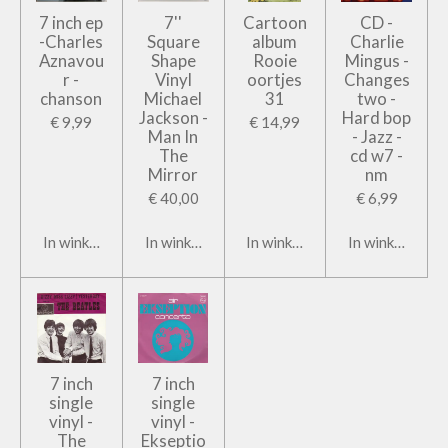
7 inch ep
7''
Cartoon
CD -
-Charles
Square
album
Charlie
Aznavou
Shape
Rooie
Mingus -
r -
Vinyl
oortjes
Changes
chanson
Michael
31
two -
Jackson -
Hard bop
€ 9,99
€ 14,99
Man In
- Jazz -
The
cd w7 -
Mirror
nm
€ 40,00
€ 6,99
In winkelwagen
In winkelwagen
In winkelwagen
In winkelwage
7 inch
7 inch
single
single
vinyl -
vinyl -
The
Ekseptio