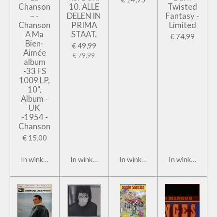
Chanson
10. ALLE
Twisted
– -
DELEN IN
Fantasy -
Chanson
PRIMA
Limited
A Ma
STAAT.
€ 74,99
Bien-
€ 49,99
Aimée
€ 79,99
album
-33 FS
1009 LP,
10",
Album -
UK
-1954 -
Chanson
€ 15,00
In winkelwagen
In winkelwagen
In winkelwagen
In winkelwage