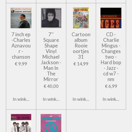
7 inch ep
7''
Cartoon
CD -
-Charles
Square
album
Charlie
Aznavou
Shape
Rooie
Mingus -
r -
Vinyl
oortjes
Changes
chanson
Michael
31
two -
Jackson -
Hard bop
€ 9,99
€ 14,99
Man In
- Jazz -
The
cd w7 -
Mirror
nm
€ 40,00
€ 6,99
In winkelwagen
In winkelwagen
In winkelwagen
In winkelwage