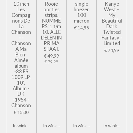
10 inch
Rooie
single
Kanye
Les
oortjes
hoezen
West –
Compag
strips.
100
My
nons De
NUMME
micron
Beautiful
La
RS: 1 t/m
Dark
€ 14,95
Chanson
10. ALLE
Twisted
– -
DELEN IN
Fantasy -
Chanson
PRIMA
Limited
A Ma
STAAT.
€ 74,99
Bien-
€ 49,99
Aimée
€ 79,99
album
-33 FS
1009 LP,
10",
Album -
UK
-1954 -
Chanson
€ 15,00
In winkelwagen
In winkelwagen
In winkelwagen
In winkelwage