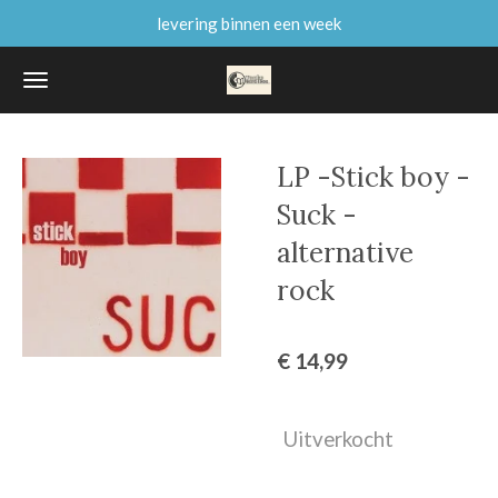
levering binnen een week
Ga
direct
naar
de
hoofdinhoud
LP -Stick boy -
Suck -
alternative
rock
€ 14,99
Uitverkocht