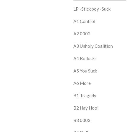
LP -Stick boy -Suck
A1
Control
A2
0002
A3
Unholy Coalition
A4
Bollocks
A5
You Suck
A6
More
B1
Tragedy
B2
Hay Hoo!
B3
0003