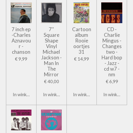
7 inch ep
7''
Cartoon
CD -
-Charles
Square
album
Charlie
Aznavou
Shape
Rooie
Mingus -
r -
Vinyl
oortjes
Changes
chanson
Michael
31
two -
Jackson -
Hard bop
€ 9,99
€ 14,99
Man In
- Jazz -
The
cd w7 -
Mirror
nm
€ 40,00
€ 6,99
In winkelwagen
In winkelwagen
In winkelwagen
In winkelwage