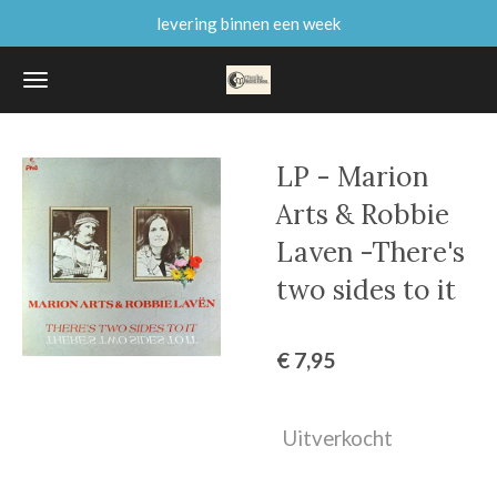
levering binnen een week
Ga
direct
naar
de
hoofdinhoud
LP - Marion
Arts & Robbie
Laven -There's
two sides to it
€ 7,95
Uitverkocht