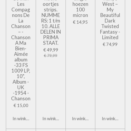
Les
oortjes
hoezen
West –
Compag
strips.
100
My
nons De
NUMME
micron
Beautiful
La
RS: 1 t/m
Dark
€ 14,95
Chanson
10. ALLE
Twisted
– -
DELEN IN
Fantasy -
Chanson
PRIMA
Limited
A Ma
STAAT.
€ 74,99
Bien-
€ 49,99
Aimée
€ 79,99
album
-33 FS
1009 LP,
10",
Album -
UK
-1954 -
Chanson
€ 15,00
In winkelwagen
In winkelwagen
In winkelwagen
In winkelwage