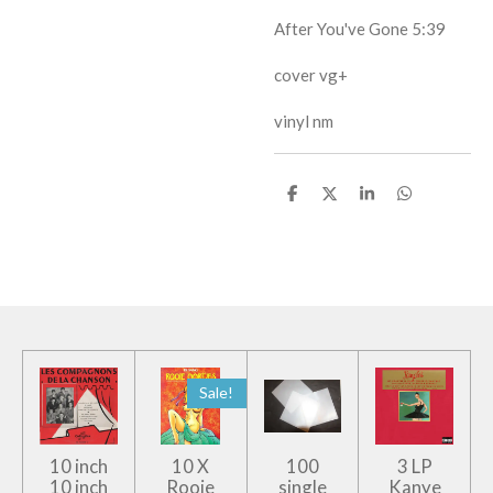
After You've Gone
5:39
cover vg+
vinyl nm
D
D
S
D
e
e
h
e
l
e
a
l
e
l
r
e
n
e
n
Sale!
10 inch
10 X
100
3 LP
10 inch
Rooie
single
Kanye